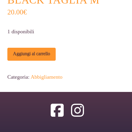
20.00
€
1 disponibili
T
Alternative:
Aggiungi al carrello
SHIRT
MIB
Categoria:
Abbigliamento
MEN
IN
BLACK
TAGLIA
M
quantità