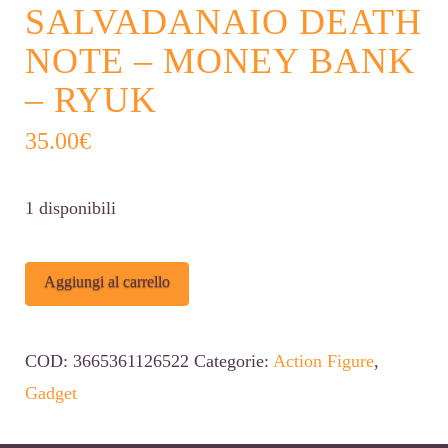
SALVADANAIO DEATH
NOTE – MONEY BANK
– RYUK
35.00
€
1 disponibili
SALVADANAIO
Alternative:
Aggiungi al carrello
DEATH
NOTE
COD:
3665361126522
Categorie:
Action Figure
,
-
Gadget
Money
Bank