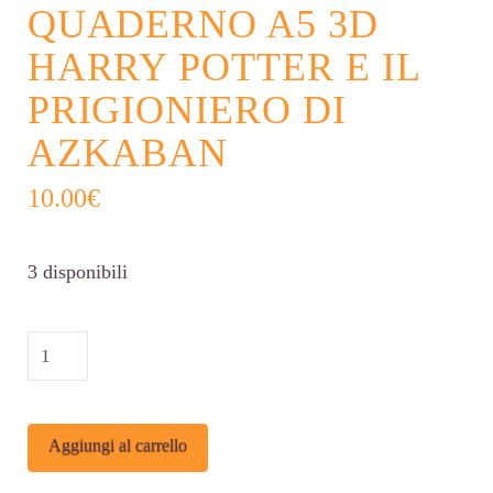
QUADERNO A5 3D
HARRY POTTER E IL
PRIGIONIERO DI
AZKABAN
10.00
€
3 disponibili
QUADERNO
A5
3D
Alternative:
Aggiungi al carrello
Harry
Potter