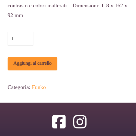
contrasto e colori inalterati – Dimensioni: 118 x 162 x
92 mm
protector
Protective
Case
Alternative:
Aggiungi al carrello
Funko
POP
Figure
Categoria:
Funko
1
pezzo
quantità