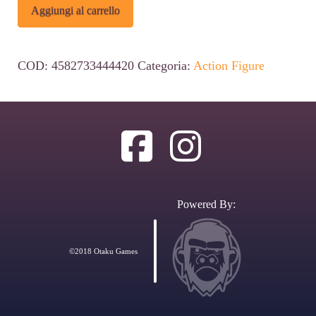
Jujutsu
Alternative:
Aggiungi al carrello
Kaisen
Luminasta
COD:
4582733444420
Categoria:
Action Figure
PVC
Statue
Yuji
Itadori
Black
Flash
Powered By:
16
cm
©2018 Otaku Games
quantità