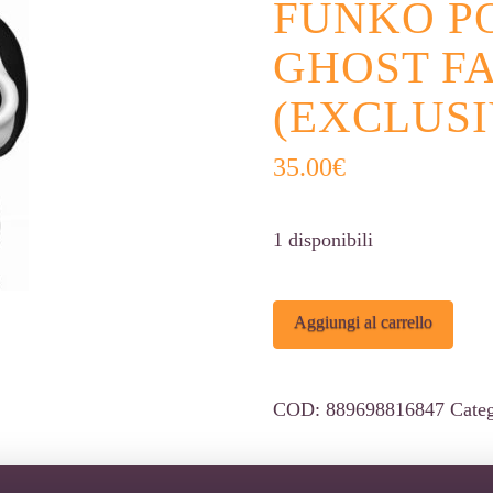
FUNKO PO
GHOST FA
(EXCLUSI
35.00
€
1 disponibili
Funko
Alter
Aggiungi al carrello
POP!
Scream
COD:
889698816847
Cate
-
Ghost
Face