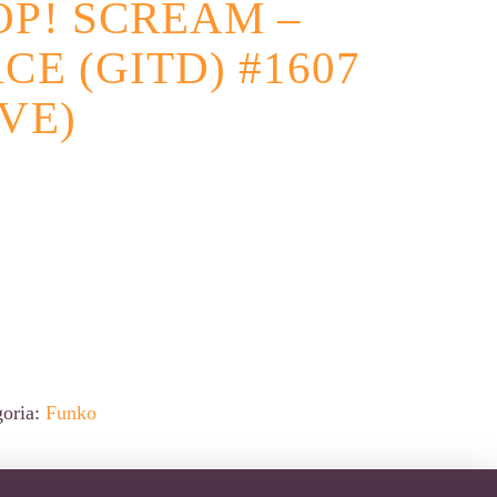
P! SCREAM –
CE (GITD) #1607
VE)
native:
goria:
Funko