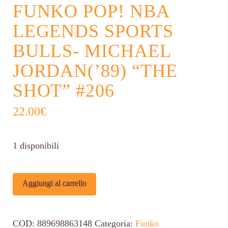
FUNKO POP! NBA
LEGENDS SPORTS
BULLS- MICHAEL
JORDAN(’89) “THE
SHOT” #206
22.00
€
1 disponibili
Funko
Alternative:
Aggiungi al carrello
Pop!
NBA
COD:
889698863148
Categoria:
Funko