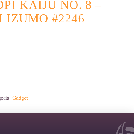
P! KAIJU NO. 8 –
 IZUMO #2246
native:
goria:
Gadget