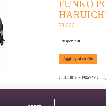
FUNKO PO
HARUICHI
23.00
€
1 disponibili
Funko
Alter
Aggiungi al carrello
POP!
Kaiju
COD:
889698905749
Cate
No.
8
-
Haruichi