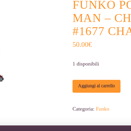
FUNKO P
MAN – C
#1677 CH
50.00
€
1 disponibili
Funko
Alter
Aggiungi al carrello
POP!
Chainsaw
Categoria:
Funko
Man
-
Chainsaw