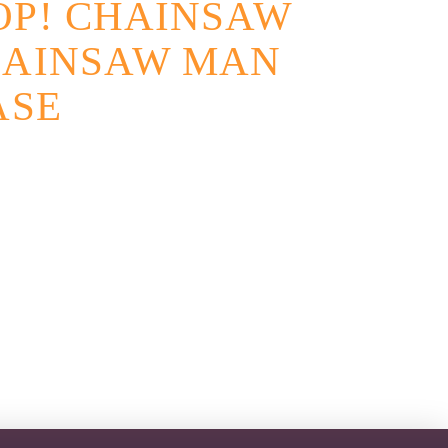
OP! CHAINSAW
HAINSAW MAN
ASE
native: