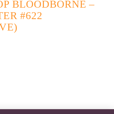
OP BLOODBORNE –
ER #622
VE)