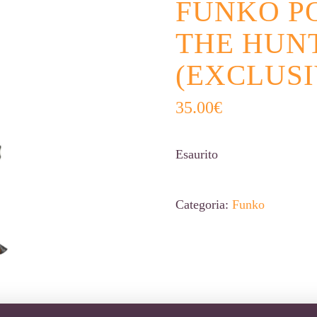
FUNKO P
THE HUNT
(EXCLUSI
35.00
€
Esaurito
Categoria:
Funko