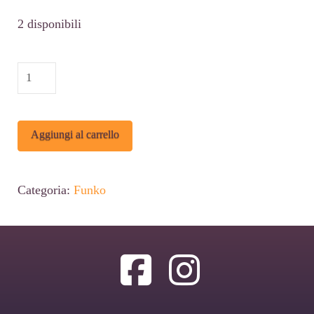
2 disponibili
FUNKO
DRAGON
BALL
Alternative:
Aggiungi al carrello
JUNIOR
FUNKO
MISTERY
Categoria:
Funko
MINIS
quantità