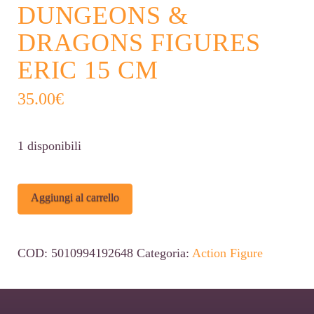
DUNGEONS &
DRAGONS FIGURES
ERIC 15 CM
35.00
€
1 disponibili
Dungeons
Alternative:
Aggiungi al carrello
&
Dragons
COD:
5010994192648
Categoria:
Action Figure
Figures
Eric
15