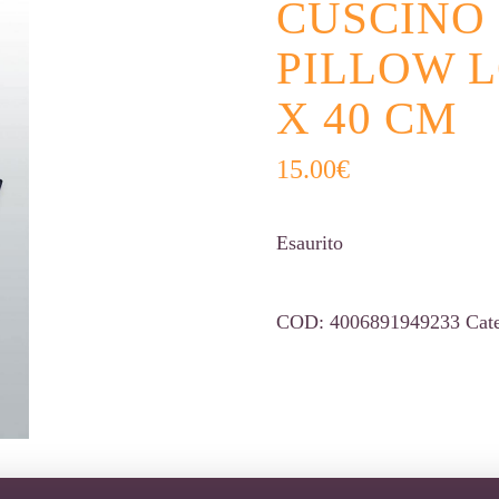
CUSCINO
PILLOW 
X 40 CM
15.00
€
Esaurito
COD:
4006891949233
Cat