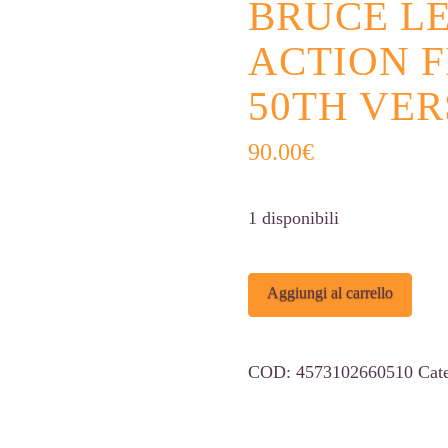
BRUCE LE
ACTION 
50TH VER
90.00
€
1 disponibili
Bruce
Alter
Aggiungi al carrello
Lee
S.H.
COD:
4573102660510
Cat
Figuarts
Action
Figure