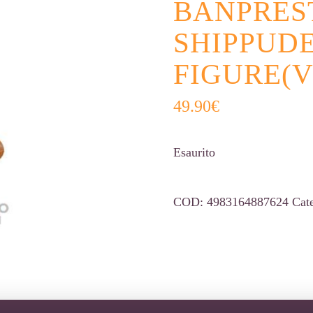
BANPRES
SHIPPUD
FIGURE(V
49.90
€
Esaurito
COD:
4983164887624
Cat