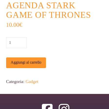
AGENDA STARK
GAME OF THRONES
10.00
€
AGENDA
STARK
GAME
Alternative:
Aggiungi al carrello
OF
THRONES
quantità
Categoria:
Gadget