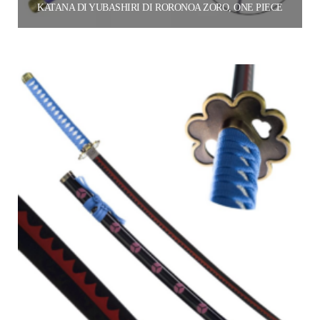
KATANA DI YUBASHIRI DI RORONOA ZORO, ONE PIECE
60.00
€
Aggiungi al carrello