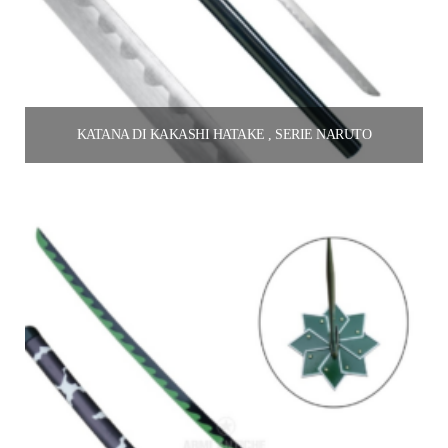
KATANA DI KAKASHI HATAKE , SERIE NARUTO
55.00
€
Aggiungi al carrello